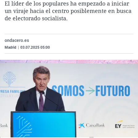
El líder de los populares ha empezado a iniciar
La rosa de los vientos
Caso
Extremadura
Virales
un viraje hacia el centro posiblemente en busca
Gente viajera
Retornados
Galicia
Televisión
de electorado socialista.
Como el perro y el gat
Equipo de investigaci
La Rioja
Elecciones
Operación Viuda Negr
Navarra
ondacero.es
Madrid
|
03.07.2025 05:00
País Vasco