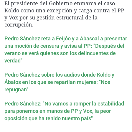
El presidente del Gobierno enmarca el caso
La rosa de los vientos
Caso
Extremadura
Virales
Koldo como una excepción y carga contra el PP
Gente viajera
Retornados
Galicia
Televisión
y Vox por su gestión estructural de la
corrupción.
Como el perro y el gat
Equipo de investigaci
La Rioja
Elecciones
Operación Viuda Negr
Navarra
Pedro Sánchez reta a Feijóo y a Abascal a presentar
una moción de censura y avisa al PP: "Después del
País Vasco
verano se verá quienes son los delincuentes de
verdad"
Pedro Sánchez sobre los audios donde Koldo y
Ábalos en los que se repartían mujeres: "Nos
repugnan"
Pedro Sánchez: "No vamos a romper la estabilidad
para ponernos en manos de PP y Vox, la peor
oposición que ha tenido nuestro país"