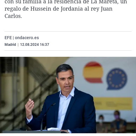
con su familia a la residencia de La Mareta, un
La rosa de los vientos
Caso
Extremadura
Virales
regalo de Hussein de Jordania al rey Juan
Carlos.
Gente viajera
Retornados
Galicia
Televisión
Como el perro y el gat
Equipo de investigaci
La Rioja
Elecciones
Operación Viuda Negr
Navarra
EFE | ondacero.es
Madrid
|
12.08.2024 16:37
País Vasco