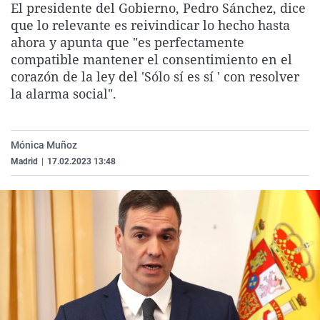
El presidente del Gobierno, Pedro Sánchez, dice
La rosa de los vientos
Caso
Extremadura
Virales
que lo relevante es reivindicar lo hecho hasta
Gente viajera
Retornados
Galicia
Televisión
ahora y apunta que "es perfectamente
compatible mantener el consentimiento en el
Como el perro y el gat
Equipo de investigaci
La Rioja
Elecciones
corazón de la ley del 'Sólo sí es sí ' con resolver
Operación Viuda Negr
Navarra
la alarma social".
País Vasco
Mónica Muñoz
Madrid
|
17.02.2023 13:48