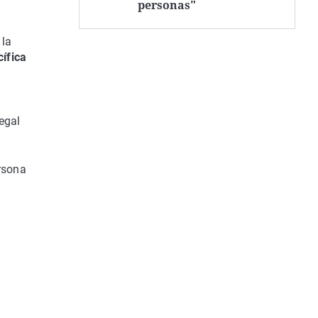
personas"
 la
ífica
egal
rsona
y