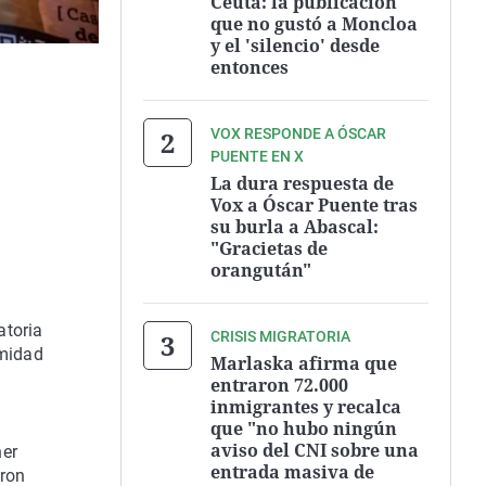
Ceuta: la publicación
que no gustó a Moncloa
y el 'silencio' desde
entonces
VOX RESPONDE A ÓSCAR
PUENTE EN X
La dura respuesta de
Vox a Óscar Puente tras
su burla a Abascal:
"Gracietas de
orangután"
atoria
CRISIS MIGRATORIA
imidad
Marlaska afirma que
entraron 72.000
inmigrantes y recalca
que "no hubo ningún
aviso del CNI sobre una
ner
entrada masiva de
aron