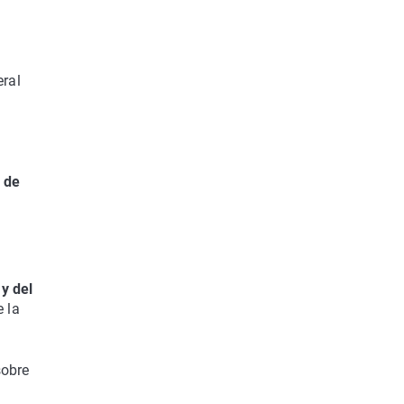
eral
o de
 y del
 la
sobre