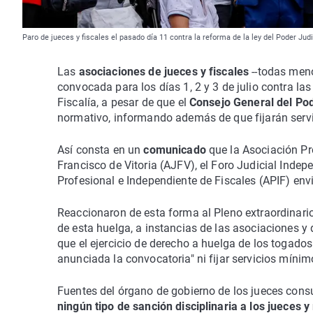
Paro de jueces y fiscales el pasado día 11 contra la reforma de la ley del Poder Judi
Las
asociaciones de jueces y fiscales
--todas meno
convocada para los días 1, 2 y 3 de julio contra la
Fiscalía, a pesar de que el
Consejo General del Pod
normativo, informando además de que fijarán serv
Así consta en un
comunicado
que la Asociación Pr
Francisco de Vitoria (AJFV), el Foro Judicial Indepe
Profesional e Independiente de Fiscales (APIF) envi
Reaccionaron de esta forma al Pleno extraordinari
de esta huelga, a instancias de las asociaciones y
que el ejercicio de derecho a huelga de los togados
anunciada la convocatoria" ni fijar servicios mínim
Fuentes del órgano de gobierno de los jueces cons
ningún tipo de sanción disciplinaria a los jueces 