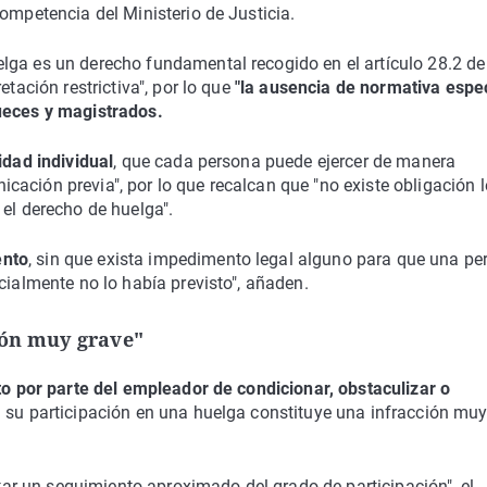
ompetencia del Ministerio de Justicia.
lga es un derecho fundamental recogido en el artículo 28.2 de
etación restrictiva", por lo que
"la ausencia de normativa espec
jueces y magistrados.
idad individual
, que cada persona puede ejercer de manera
ación previa", por lo que recalcan que "no existe obligación l
 el derecho de huelga".
ento
, sin que exista impedimento legal alguno para que una pe
cialmente no lo había previsto", añaden.
ión muy grave"
to por parte del empleador de condicionar, obstaculizar o
 su participación en una huelga constituye una infracción mu
itar un seguimiento aproximado del grado de participación", el