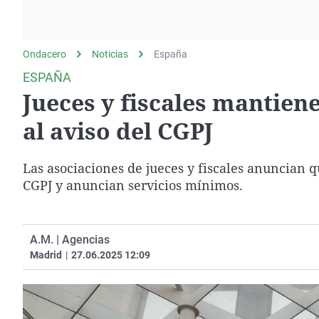
La rosa de los vientos
Caso
Extremadura
Gente viajera
Retornados
Galicia
Ondacero
Noticias
Como el perro y el
España
Equipo de investigación
La Rioja
gato
ESPAÑA
Operación Viuda
Navarra
Jueces y fiscales mantien
Negra
País Vasco
al aviso del CGPJ
Las asociaciones de jueces y fiscales anuncian 
CGPJ y anuncian servicios mínimos.
A.M. | Agencias
Madrid
|
27.06.2025 12:09