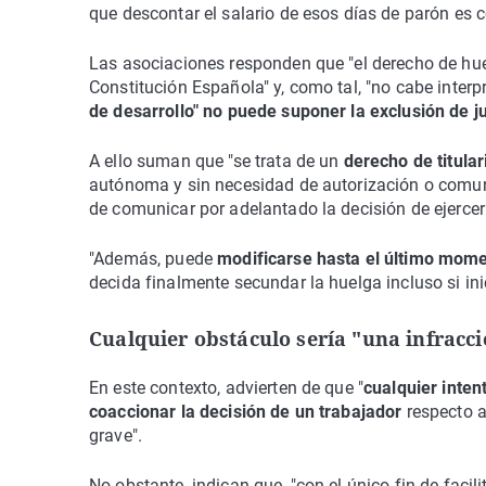
que descontar el salario de esos días de parón es c
Las asociaciones responden que "el derecho de hue
Constitución Española" y, como tal, "no cabe interpr
de desarrollo" no puede suponer la exclusión de 
A ello suman que "se trata de un
derecho de titular
autónoma y sin necesidad de autorización o comunic
de comunicar por adelantado la decisión de ejercer
"Además, puede
modificarse hasta el último mom
decida finalmente secundar la huelga incluso si ini
Cualquier obstáculo sería "una infracc
En este contexto, advierten de que "
cualquier inten
coaccionar la decisión de un trabajador
respecto a
grave".
No obstante, indican que, "con el único fin de facil