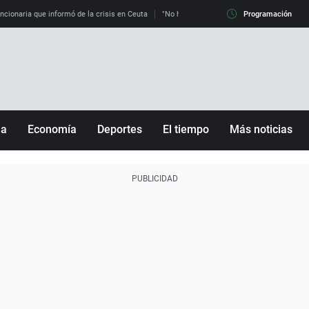
uncionaria que informó de la crisis en Ceuta
"No hay mafias, que no nos engañen": exper
Programación
ña
Economía
Deportes
El tiempo
Más noticias
Fútbol
Sociedad
Baloncesto
Mundo
Tenis
Salud
Motor
Cultura
Ciencia y Tecnología
adrid
Gastronomía
nciana
Medio ambiente