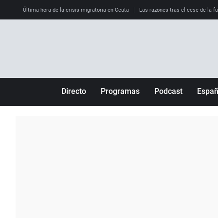
Última hora de la crisis migratoria en Ceuta
Las razones tras el cese de la f
Directo
Programas
Podcast
Espa
Más de uno
Los Perseguidos
Andalucía
Por fin
Malas decisiones
Aragón
Julia en la onda
Expedientes del más allá
Baleares
La brújula
El viaje del Guernica
Cantabria
Radioestadio
Invisibles
Cataluña
Radioestadio noche
Prohibido morirse
Comunidad de M
El colegio invisible
Esto no ha pasado
Comunitat Vale