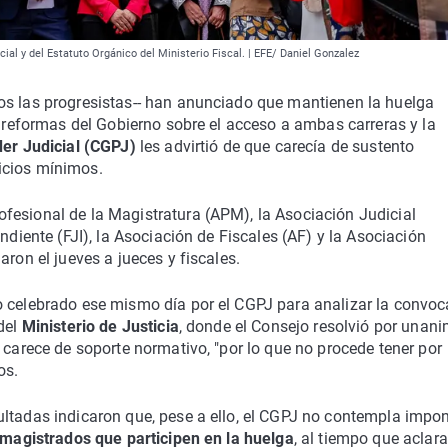
cial y del Estatuto Orgánico del Ministerio Fiscal. | EFE/ Daniel Gonzalez
s las progresistas-- han anunciado que mantienen la huelga
s reformas del Gobierno sobre el acceso a ambas carreras y la
er Judicial (CGPJ)
les advirtió de que carecía de sustento
icios mínimos.
ofesional de la Magistratura (APM), la Asociación Judicial
ndiente (FJI), la Asociación de Fiscales (AF) y la Asociación
aron el jueves a jueces y fiscales.
o celebrado ese mismo día por el CGPJ para analizar la convoc
 del
Ministerio de Justicia
, donde el Consejo resolvió por unan
 carece de soporte normativo, "por lo que no procede tener por
os.
ultadas indicaron que, pese a ello, el CGPJ no contempla impo
y magistrados que participen en la huelga
, al tiempo que aclar