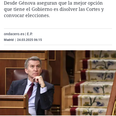
Desde Génova aseguran que la mejor opción
La rosa de los vientos
Caso
Extremadura
Virales
que tiene el Gobierno es disolver las Cortes y
Gente viajera
Retornados
Galicia
Televisión
convocar elecciones.
Como el perro y el gat
Equipo de investigaci
La Rioja
Elecciones
Operación Viuda Negr
Navarra
ondacero.es | E.P.
Madrid
|
24.03.2025 06:15
País Vasco