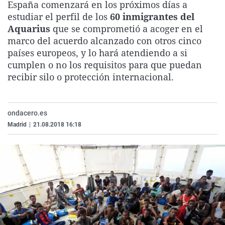
España comenzará en los próximos días a
La rosa de los vientos
Caso
Extremadura
Virales
estudiar el perfil de los
60 inmigrantes del
Gente viajera
Retornados
Galicia
Televisión
Aquarius
que se comprometió a acoger en el
marco del acuerdo alcanzado con otros cinco
Como el perro y el gat
Equipo de investigaci
La Rioja
Elecciones
países europeos, y lo hará atendiendo a si
Operación Viuda Negr
Navarra
cumplen o no los requisitos para que puedan
recibir silo o protección internacional.
País Vasco
ondacero.es
Madrid
|
21.08.2018 16:18