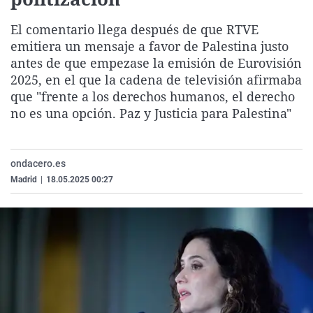
La rosa de los vientos
Caso
Extremadura
Virales
El comentario llega después de que RTVE
Gente viajera
Retornados
Galicia
Televisión
emitiera un mensaje a favor de Palestina justo
Como el perro y el gat
Equipo de investigaci
La Rioja
Elecciones
antes de que empezase la emisión de Eurovisión
2025, en el que la cadena de televisión afirmaba
Operación Viuda Negr
Navarra
que "frente a los derechos humanos, el derecho
País Vasco
no es una opción. Paz y Justicia para Palestina"
ondacero.es
Madrid
|
18.05.2025 00:27