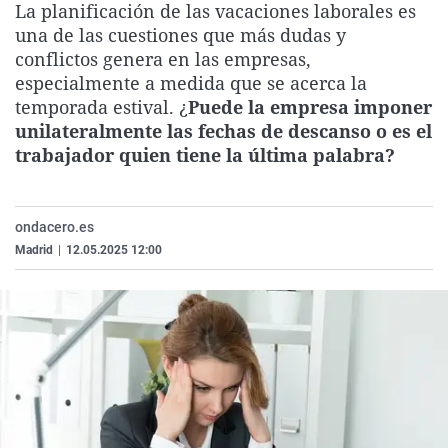
La planificación de las vacaciones laborales es
La rosa de los vientos
Caso
Extremadura
Virales
una de las cuestiones que más dudas y
Gente viajera
Retornados
Galicia
Televisión
conflictos genera en las empresas,
especialmente a medida que se acerca la
Como el perro y el gat
Equipo de investigaci
La Rioja
Elecciones
temporada estival. ¿
Puede la empresa imponer
Operación Viuda Negr
Navarra
unilateralmente las fechas de descanso o es el
trabajador quien tiene la última palabra?
País Vasco
ondacero.es
Madrid
|
12.05.2025 12:00