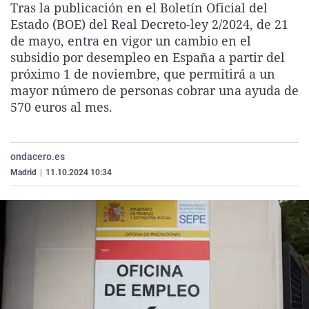
Tras la publicación en el Boletín Oficial del
La rosa de los vientos
Caso
Extremadura
Virales
Estado (BOE) del Real Decreto-ley 2/2024, de 21
Gente viajera
Retornados
Galicia
Televisión
de mayo, entra en vigor un cambio en el
subsidio por desempleo en España a partir del
Como el perro y el gat
Equipo de investigaci
La Rioja
Elecciones
próximo 1 de noviembre, que permitirá a un
Operación Viuda Negr
Navarra
mayor número de personas cobrar una ayuda de
570 euros al mes.
País Vasco
ondacero.es
Madrid
|
11.10.2024 10:34