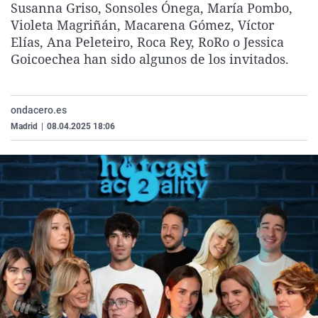
Susanna Griso, Sonsoles Ónega, María Pombo,
La rosa de los vientos
Caso
Extremadura
Virales
Violeta Magriñán, Macarena Gómez, Víctor
Gente viajera
Retornados
Galicia
Televisión
Elías, Ana Peleteiro, Roca Rey, RoRo o Jessica
Goicoechea han sido algunos de los invitados.
Como el perro y el gat
Equipo de investigaci
La Rioja
Elecciones
Operación Viuda Negr
Navarra
ondacero.es
País Vasco
Madrid
|
08.04.2025 18:06