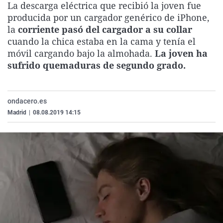
La descarga eléctrica que recibió la joven fue
La rosa de los vientos
Caso
Extremadura
Virales
producida por un cargador genérico de iPhone,
Gente viajera
Retornados
Galicia
Televisión
la
corriente pasó del cargador a su collar
cuando la chica estaba en la cama y tenía el
Como el perro y el gat
Equipo de investigaci
La Rioja
Elecciones
móvil cargando bajo la almohada.
La joven ha
Operación Viuda Negr
Navarra
sufrido quemaduras de segundo grado.
País Vasco
ondacero.es
Madrid
|
08.08.2019 14:15