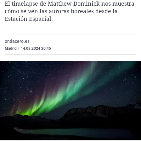
El timelapse de Matthew Dominick nos muestra
La rosa de los vientos
Caso
Extremadura
Virales
cómo se ven las auroras boreales desde la
Gente viajera
Retornados
Galicia
Televisión
Estación Espacial.
Como el perro y el gat
Equipo de investigaci
La Rioja
Elecciones
Operación Viuda Negr
Navarra
ondacero.es
Madrid
|
14.08.2024 20:45
País Vasco