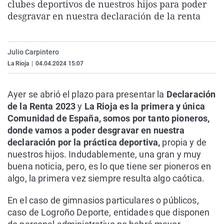
clubes deportivos de nuestros hijos para poder
La rosa de los vientos
Caso
Extremadura
Virales
desgravar en nuestra declaración de la renta
Gente viajera
Retornados
Galicia
Televisión
Como el perro y el gat
Equipo de investigaci
La Rioja
Elecciones
Julio Carpintero
Operación Viuda Negr
Navarra
La Rioja
|
04.04.2024 15:07
País Vasco
Ayer se abrió el plazo para presentar la
Declaración
de la Renta 2023
y
La Rioja es la primera y única
Comunidad de España, somos por tanto pioneros,
donde vamos a poder desgravar en nuestra
declaración por la práctica deportiva,
propia y de
nuestros hijos. Indudablemente, una gran y muy
buena noticia, pero, es lo que tiene ser pioneros en
algo, la primera vez siempre resulta algo caótica.
En el caso de gimnasios particulares o públicos,
caso de Logroño Deporte, entidades que disponen