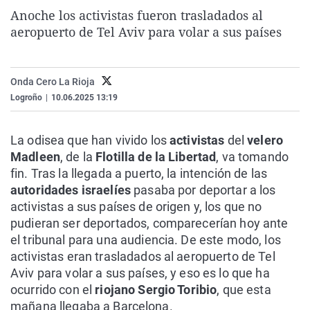
La rosa de los vientos
Caso
Extremadura
Virales
Anoche los activistas fueron trasladados al
aeropuerto de Tel Aviv para volar a sus países
Gente viajera
Retornados
Galicia
Televisión
Como el perro y el gat
Equipo de investigaci
La Rioja
Elecciones
Onda Cero La Rioja
Operación Viuda Negr
Navarra
Logroño
|
10.06.2025 13:19
País Vasco
La odisea que han vivido los
activistas
del
velero
Madleen
, de la
Flotilla de la Libertad
, va tomando
fin. Tras la llegada a puerto, la intención de las
autoridades israelíes
pasaba por deportar a los
activistas a sus países de origen y, los que no
pudieran ser deportados, comparecerían hoy ante
el tribunal para una audiencia. De este modo, los
activistas eran trasladados al aeropuerto de Tel
Aviv para volar a sus países, y eso es lo que ha
ocurrido con el
riojano Sergio Toribio
, que esta
mañana llegaba a Barcelona.