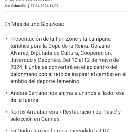
La rosa de los vientos
Caso
Extremadura
Virales
San Sebastián
|
29.04.2024 14:09
Gente viajera
Retornados
Galicia
Televisión
En Más de uno Gipuzkoa:
Como el perro y el gat
Equipo de investigaci
La Rioja
Elecciones
Operación Viuda Negr
Navarra
Presentación de la Fan Zone y la campaña
turística para la Copa de la Reina. Goizane
País Vasco
Álvarez, Diputada de Cultura, Cooperación,
Juventud y Deportes. Del 10 al 12 de mayo de
2024, Illunbe se convertirá en el epicentro del
balonmano con el reto de inspirar el cambio en el
ámbito del deporte femenino.
Andoni Serrano nos anima a unirnos al lado rosa
de la fuerza.
Kontxi Arruabarrena / Restauración de 'Tasio' y
selección en Cannes.
En Onda Cero ya hemos encendido la LUZ