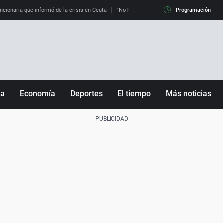
uncionaria que informó de la crisis en Ceuta
"No hay mafias, que no nos engañen": exper
Programación
ña
Economía
Deportes
El tiempo
Más noticias
Fútbol
Sociedad
Baloncesto
Mundo
Tenis
Salud
Motor
Cultura
Ciencia y Tecnología
adrid
Gastronomía
nciana
Medio ambiente