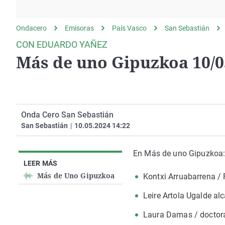
La rosa de los vientos
Caso
Extremadura
Gente viajera
Retornados
Galicia
Ondacero
Emisoras
País Vasco
San Sebastián
Como el perro y el
Equipo de investigación
La Rioja
CON EDUARDO YAÑEZ
gato
Más de uno Gipuzkoa 10/0
Operación Viuda
Navarra
Negra
País Vasco
Onda Cero San Sebastián
San Sebastián
|
10.05.2024 14:22
En Más de uno Gipuzkoa
LEER MÁS
Más de Uno Gipuzkoa
Kontxi Arruabarrena / 
Leire Artola Ugalde al
Laura Damas / doctora