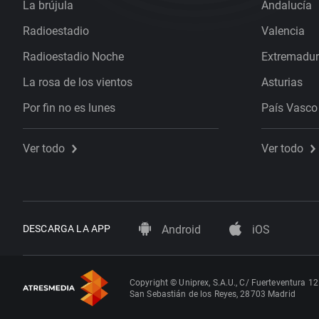
La brújula
Andalucía
Radioestadio
Valencia
Radioestadio Noche
Extremadu
La rosa de los vientos
Asturias
Por fin no es lunes
País Vasco
Ver todo
Ver todo
DESCARGA LA APP
Android
iOS
Copyright © Uniprex, S.A.U., C/ Fuerteventura 12
San Sebastián de los Reyes, 28703 Madrid