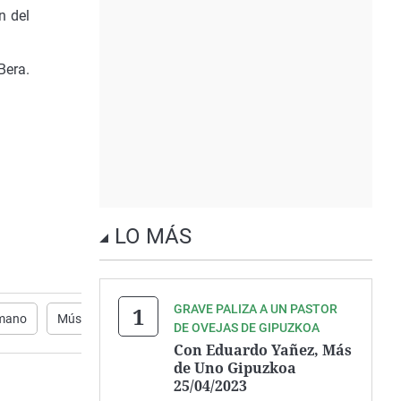
n del
Bera.
LO MÁS
GRAVE PALIZA A UN PASTOR
nmano
Música
Ópera
Más de uno gipuzkoa
DE OVEJAS DE GIPUZKOA
Con Eduardo Yañez, Más
de Uno Gipuzkoa
25/04/2023