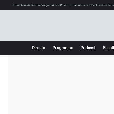
Última hora de la crisis migratoria en Ceuta
Las razones tras el cese de la f
Directo
Programas
Podcast
Espa
Más de uno
Los Perseguidos
Andalucía
Por fin
Malas decisiones
Aragón
Julia en la onda
Expedientes del más allá
Baleares
La brújula
El viaje del Guernica
Cantabria
Radioestadio
Invisibles
Cataluña
Radioestadio noche
Prohibido morirse
Comunidad de M
El colegio invisible
Esto no ha pasado
Comunitat Vale