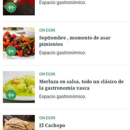
Espacio gastronómico.
La rosa de los vientos
Caso
Extremadura
Virales
Gente viajera
Retornados
Galicia
Televisión
Como el perro y el gat
Equipo de investigaci
La Rioja
Elecciones
ON EGIN
Operación Viuda Negr
Navarra
Septiembre , momento de asar
pimientos
País Vasco
Espacio gastronómico.
ON EGIN
Merluza en salsa, todo un clásico de
la gastronomía vasca
Espacio gastronómico.
ON EGIN
El Cachopo