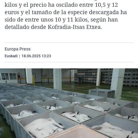
kilos y el precio ha oscilado entre 10,5 y 12
La rosa de los vientos
Caso
Extremadura
Virales
euros y el tamaño de la especie descargada ha
Gente viajera
Retornados
Galicia
Televisión
sido de entre unos 10 y 11 kilos, según han
detallado desde Kofradia-Itsas Etxea.
Como el perro y el gat
Equipo de investigaci
La Rioja
Elecciones
Operación Viuda Negr
Navarra
País Vasco
Europa Press
Euskadi
|
18.06.2025 13:23