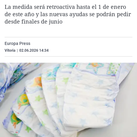
La rosa de los vientos
Caso
Extremadura
Virales
La medida será retroactiva hasta el 1 de enero
de este año y las nuevas ayudas se podrán pedir
Gente viajera
Retornados
Galicia
Televisión
desde finales de junio
Como el perro y el gat
Equipo de investigaci
La Rioja
Elecciones
Operación Viuda Negr
Navarra
Europa Press
País Vasco
Vitoria
|
02.06.2026 14:34