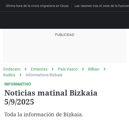
Última hora de la crisis migratoria en Ceuta
Las razones tras el cese de la funcion
Directo
Programas
Podcast
Más de uno
Los Perseguidos
Andalucía
Fútbol
Sociedad
Ondacero
Emisoras
País Vasco
Bilbao
España
Por fin
Malas decisiones
Aragón
Baloncesto
Mundo
Audios
Informativos Bizkaia
Economía
Julia en la onda
Expedientes del más a
Baleares
Tenis
Salud
INFORMATIVO
Noticias matinal Bizkaia
Deportes
La brújula
El viaje del Guernica
Cantabria
Motor
Cultura
5/9/2025
El tiempo
Radioestadio
Invisibles
Cataluña
Ciencia y Tecnología
Más noticias
Toda la información de Bizkaia.
Radioestadio noche
Prohibido morirse
Comunidad de Madrid
Gastronomía
El colegio invisible
Esto no ha pasado
Comunitat Valenciana
Medio ambiente