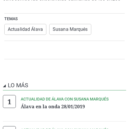
Virales
Gente Viajera
Sevilla
2100
No son horas
Mallorca
Ellas Juegan
TEMAS
Como el perro y el gat
Valladolid
Rock and Roll Animal
Actualidad Álava
Susana Marqués
Todos los programas
Lista de emisoras
Todos los podcasts
LO MÁS
ACTUALIDAD DE ÁLAVA CON SUSANA MARQUÉS
Álava en la onda 28/01/2019