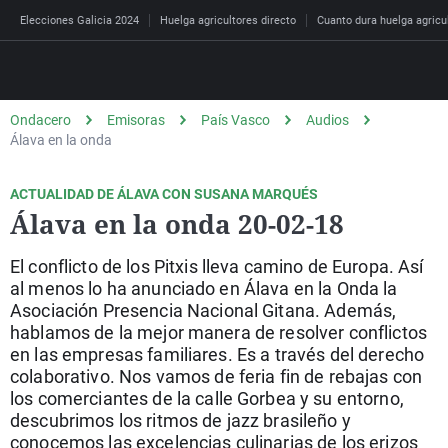
Elecciones Galicia 2024
Huelga agricultores directo
Cuanto dura huelga agricu
Ondacero
Emisoras
País Vasco
Audios
Álava en la onda
Noticias
Programas
ACTUALIDAD DE ÁLAVA CON SUSANA MARQUÉS
Álava en la onda 20-02-18
España
Más de Uno
Madrid
La Cultureta
Fútbol
Emisoras
Podcast
Mundo
Julia en la Onda
Catalunya
El colegio invisible
Motor
El conflicto de los Pitxis lleva camino de Europa. Así
Deportes
al menos lo ha anunciado en Álava en la Onda la
Economía
La Brújula
Galicia
La Parroquia
Baloncesto
Asociación Presencia Nacional Gitana. Además,
Coronavirus
Sociedad
El Transistor
Valencia
Kinótico
Tenis
hablamos de la mejor manera de resolver conflictos
Última hora
en las empresas familiares. Es a través del derecho
Televisión
Radioestadio
Castellón
Toma la pastilla roja
Ciclismo
colaborativo. Nos vamos de feria fin de rebajas con
Cultura
La Rosa de los Viento
Murcia
Onda Fútbol
los comerciantes de la calle Gorbea y su entorno,
descubrimos los ritmos de jazz brasileño y
Ciencia y Tecnología
Por fin no es lunes
Pamplona
Onda Ruedo
conocemos las excelencias culinarias de los erizos