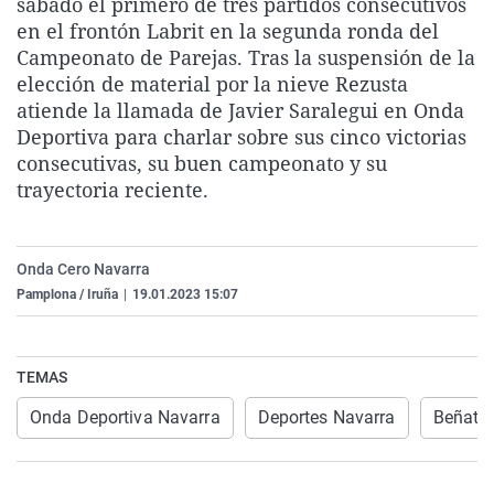
sábado el primero de tres partidos consecutivos
La rosa de los vientos
Caso
Extremadura
Virales
en el frontón Labrit en la segunda ronda del
Campeonato de Parejas. Tras la suspensión de la
Gente viajera
Retornados
Galicia
Televisión
elección de material por la nieve Rezusta
Como el perro y el gat
Equipo de investigaci
La Rioja
Elecciones
atiende la llamada de Javier Saralegui en Onda
Deportiva para charlar sobre sus cinco victorias
Operación Viuda Negr
Navarra
consecutivas, su buen campeonato y su
País Vasco
trayectoria reciente.
Onda Cero Navarra
Pamplona / Iruña
|
19.01.2023 15:07
TEMAS
Onda Deportiva Navarra
Deportes Navarra
Beñat