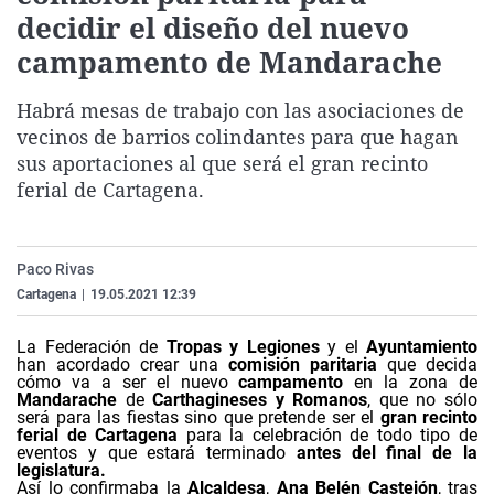
decidir el diseño del nuevo
La rosa de los vientos
Caso
Extremadura
Virales
campamento de Mandarache
Gente viajera
Retornados
Galicia
Televisión
Como el perro y el gat
Equipo de investigaci
La Rioja
Elecciones
Habrá mesas de trabajo con las asociaciones de
vecinos de barrios colindantes para que hagan
Operación Viuda Negr
Navarra
sus aportaciones al que será el gran recinto
País Vasco
ferial de Cartagena.
Paco Rivas
Cartagena
|
19.05.2021 12:39
La Federación de
Tropas y Legiones
y el
Ayuntamiento
han acordado crear una
comisión paritaria
que decida
cómo va a ser el nuevo
campamento
en la zona de
Mandarache
de
Carthagineses y Romanos
, que no sólo
será para las fiestas sino que pretende ser el
gran recinto
ferial de Cartagena
para la celebración de todo tipo de
eventos y que estará terminado
antes del final de la
legislatura.
Así lo confirmaba la
Alcaldesa
,
Ana Belén Castejón
, tras