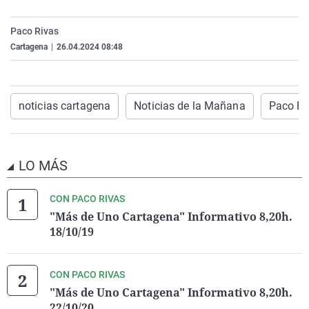
La rosa de los vientos
Caso
Extremadura
Virales
Paco Rivas
Gente viajera
Retornados
Galicia
Televisión
Cartagena
|
26.04.2024 08:48
Como el perro y el gat
Equipo de investigaci
La Rioja
Elecciones
Operación Viuda Negr
Navarra
noticias cartagena
Noticias de la Mañana
Paco Ri
País Vasco
LO MÁS
CON PACO RIVAS
"Más de Uno Cartagena" Informativo 8,20h.
18/10/19
CON PACO RIVAS
"Más de Uno Cartagena" Informativo 8,20h.
22/10/20