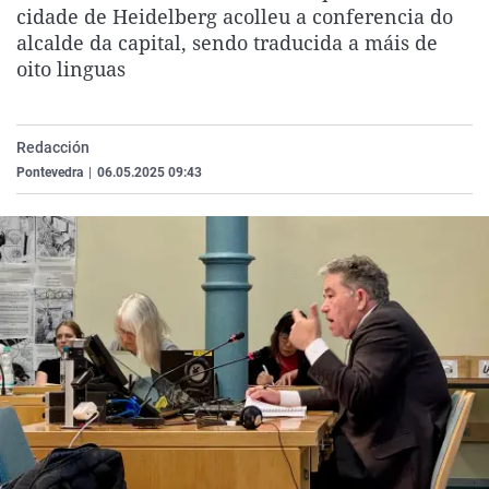
cidade de Heidelberg acolleu a conferencia do
La rosa de los vientos
Caso
Extremadura
Virales
alcalde da capital, sendo traducida a máis de
Gente viajera
Retornados
Galicia
Televisión
oito linguas
Como el perro y el gat
Equipo de investigaci
La Rioja
Elecciones
Operación Viuda Negr
Navarra
Redacción
País Vasco
Pontevedra
|
06.05.2025 09:43