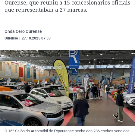
Ourense, que reuniu a 15 concesionarios oficiais
La rosa de los vientos
Caso
Extremadura
Virales
que representaban a 27 marcas.
Gente viajera
Retornados
Galicia
Televisión
Como el perro y el gat
Equipo de investigaci
La Rioja
Elecciones
Onda Cero Ourense
Operación Viuda Negr
Navarra
Ourense
|
27.10.2025 07:53
País Vasco
O 16º Salón do Automóbil de Expourense pecha con 286 coches vendidos