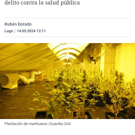
delito contra la salud pública
La rosa de los vientos
Caso
Extremadura
Virales
Gente viajera
Retornados
Galicia
Televisión
Rubén Dorado
Como el perro y el gat
Equipo de investigaci
La Rioja
Elecciones
Lugo
|
14.05.2024 13:11
Operación Viuda Negr
Navarra
País Vasco
Plantación de marihuana | Guardia Civil