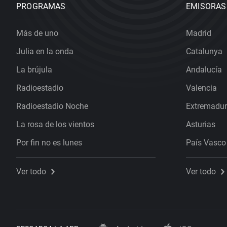
PROGRAMAS
EMISORAS
Más de uno
Madrid
Julia en la onda
Catalunya
La brújula
Andalucía
Radioestadio
Valencia
Radioestadio Noche
Extremadu
La rosa de los vientos
Asturias
Por fin no es lunes
País Vasco
Ver todo
Ver todo