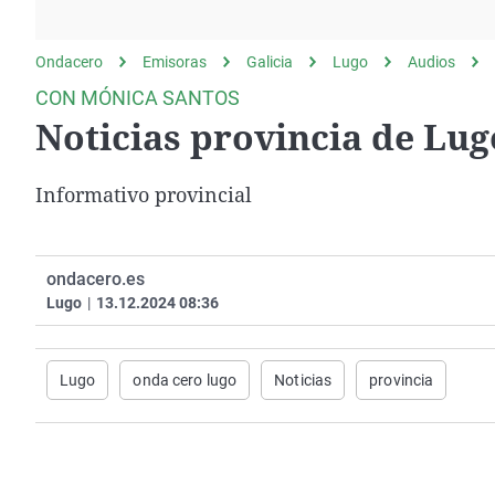
La rosa de los vientos
Caso
Extremadura
Gente viajera
Retornados
Galicia
Ondacero
Emisoras
Galicia
Lugo
Audios
Como el perro y el
Equipo de investigación
La Rioja
CON MÓNICA SANTOS
gato
Noticias provincia de Lug
Operación Viuda
Navarra
Negra
País Vasco
Informativo provincial
ondacero.es
Lugo
|
13.12.2024 08:36
Lugo
onda cero lugo
Noticias
provincia