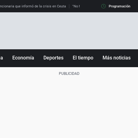
uncionaria que informó de la crisis en Ceuta
"No hay mafias, que no nos engañen": exper
Programación
ña
Economía
Deportes
El tiempo
Más noticias
Fútbol
Sociedad
Baloncesto
Mundo
Tenis
Salud
Motor
Cultura
Ciencia y Tecnología
adrid
Gastronomía
nciana
Medio ambiente