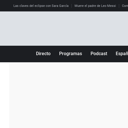
Las claves del eclipse con Sara García
Muere el padre de Leo Messi
Cont
Directo
Programas
Podcast
Espa
Más de uno
Los Perseguidos
Andalucía
Por fin
Malas decisiones
Aragón
Julia en la onda
Expedientes del más allá
Baleares
La brújula
El viaje del Guernica
Cantabria
Radioestadio
Invisibles
Cataluña
Radioestadio noche
Prohibido morirse
Comunidad de M
El colegio invisible
Esto no ha pasado
Comunitat Vale