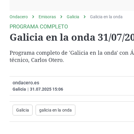
La rosa de los vientos
Caso
Extremadura
Gente viajera
Retornados
Galicia
Ondacero
Emisoras
Galicia
Galicia en la onda
Como el perro y el
Equipo de investigación
La Rioja
PROGRAMA COMPLETO
gato
Galicia en la onda 31/07/2
Operación Viuda
Navarra
Negra
País Vasco
Programa completo de 'Galicia en la onda' con Á
técnico, Carlos Otero.
ondacero.es
Galicia
|
31.07.2025 15:06
Galicia
galicia en la onda