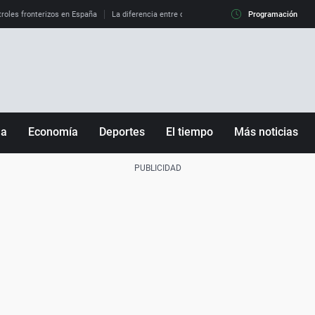
roles fronterizos en España
La diferencia entre observar el eclipse al 99% y al 100%
Programación
ña
Economía
Deportes
El tiempo
Más noticias
Fútbol
Sociedad
Baloncesto
Mundo
Tenis
Salud
Motor
Cultura
Ciencia y Tecnología
adrid
Gastronomía
nciana
Medio ambiente