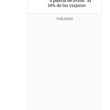
"a puerta de avión" al
10% de los viajeros