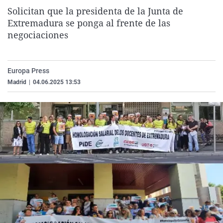
La rosa de los vientos
Caso
Extremadura
Virales
Solicitan que la presidenta de la Junta de
Extremadura se ponga al frente de las
Gente viajera
Retornados
Galicia
Televisión
negociaciones
Como el perro y el gat
Equipo de investigaci
La Rioja
Elecciones
Operación Viuda Negr
Navarra
Europa Press
País Vasco
Madrid
|
04.06.2025 13:53