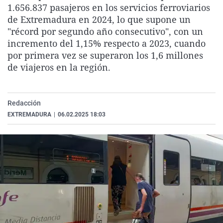
1.656.837 pasajeros en los servicios ferroviarios
La rosa de los vientos
Caso
Extremadura
Virales
de Extremadura en 2024, lo que supone un
Gente viajera
Retornados
Galicia
Televisión
"récord por segundo año consecutivo", con un
incremento del 1,15% respecto a 2023, cuando
Como el perro y el gat
Equipo de investigaci
La Rioja
Elecciones
por primera vez se superaron los 1,6 millones
Operación Viuda Negr
Navarra
de viajeros en la región.
País Vasco
Redacción
EXTREMADURA
|
06.02.2025 18:03