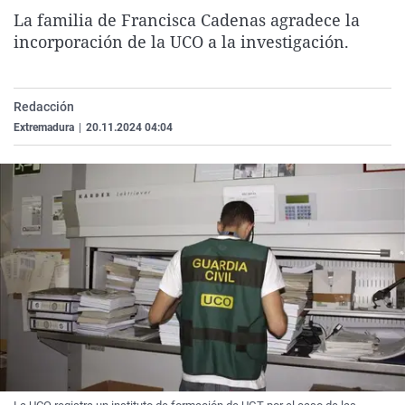
La rosa de los vientos
Caso
Extremadura
Virales
La familia de Francisca Cadenas agradece la
incorporación de la UCO a la investigación.
Gente viajera
Retornados
Galicia
Televisión
Como el perro y el gat
Equipo de investigaci
La Rioja
Elecciones
Redacción
Operación Viuda Negr
Navarra
Extremadura
|
20.11.2024 04:04
País Vasco