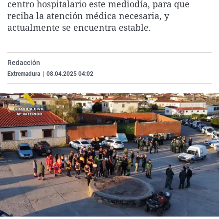
centro hospitalario este mediodía, para que
La rosa de los vientos
Caso
Extremadura
Virales
reciba la atención médica necesaria, y
Gente viajera
Retornados
Galicia
Televisión
actualmente se encuentra estable.
Como el perro y el gat
Equipo de investigaci
La Rioja
Elecciones
Operación Viuda Negr
Navarra
Redacción
Extremadura
|
08.04.2025 04:02
País Vasco