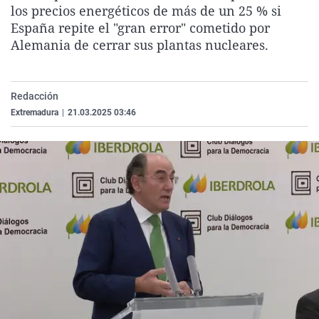
los precios energéticos de más de un 25 % si
La rosa de los vientos
Caso
Extremadura
Virales
España repite el "gran error" cometido por
Gente viajera
Retornados
Galicia
Televisión
Alemania de cerrar sus plantas nucleares.
Como el perro y el gat
Equipo de investigaci
La Rioja
Elecciones
Operación Viuda Negr
Navarra
Redacción
País Vasco
Extremadura
|
21.03.2025 03:46