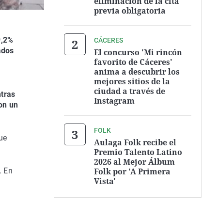
eliminación de la cita
previa obligatoria
9,2%
CÁCERES
ados
El concurso 'Mi rincón
favorito de Cáceres'
anima a descubrir los
mejores sitios de la
ciudad a través de
ntras
Instagram
on un
FOLK
ue
Aulaga Folk recibe el
Premio Talento Latino
2026 al Mejor Álbum
Folk por 'A Primera
. En
Vista'