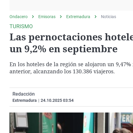
La rosa de los vientos
Caso
Extremadura
Gente viajera
Retornados
Galicia
Ondacero
Emisoras
Extremadura
Noticias
Como el perro y el
Equipo de investigación
La Rioja
TURISMO
gato
Las pernoctaciones hote
Operación Viuda
Navarra
Negra
País Vasco
un 9,2% en septiembre
En los hoteles de la región se alojaron un 9,47
anterior, alcanzando los 130.386 viajeros.
Redacción
Extremadura
|
24.10.2025 03:54