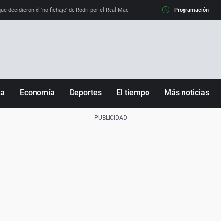
e decidieron el 'no fichaje' de Rodri por el Real Madrid y su 'sí' al Barça
Programación
La llamada de
ña
Economía
Deportes
El tiempo
Más noticias
Fútbol
Sociedad
Baloncesto
Mundo
Tenis
Salud
Motor
Cultura
Ciencia y Tecnología
adrid
Gastronomía
nciana
Medio ambiente