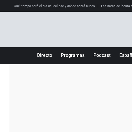
Qué tiempo hará el día del eclipse y dónde habrá nubes
Las horas de locura qu
Directo
Programas
Podcast
Espa
Más de uno
Los Perseguidos
Andalucía
Por fin
Malas decisiones
Aragón
Julia en la onda
Expedientes del más allá
Baleares
La brújula
El viaje del Guernica
Cantabria
Radioestadio
Invisibles
Cataluña
Radioestadio noche
Prohibido morirse
Comunidad de M
El colegio invisible
Esto no ha pasado
Comunitat Vale