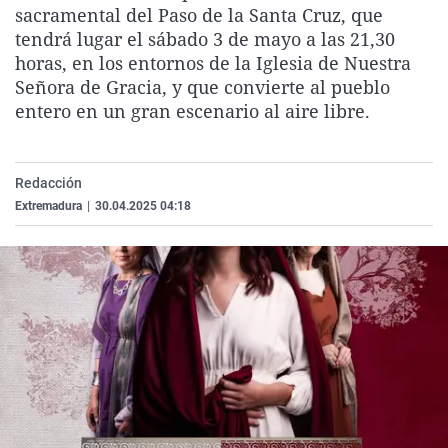
sacramental del Paso de la Santa Cruz, que
La rosa de los vientos
Caso
Extremadura
Virales
tendrá lugar el sábado 3 de mayo a las 21,30
Gente viajera
Retornados
Galicia
Televisión
horas, en los entornos de la Iglesia de Nuestra
Señora de Gracia, y que convierte al pueblo
Como el perro y el gat
Equipo de investigaci
La Rioja
Elecciones
entero en un gran escenario al aire libre.
Operación Viuda Negr
Navarra
País Vasco
Redacción
Extremadura
|
30.04.2025 04:18