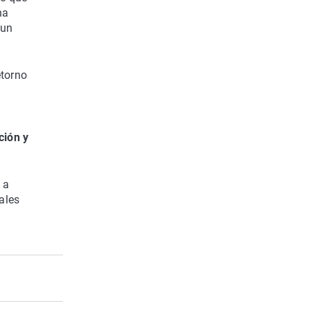
na
 un
etorno
.
ción y
 a
ales