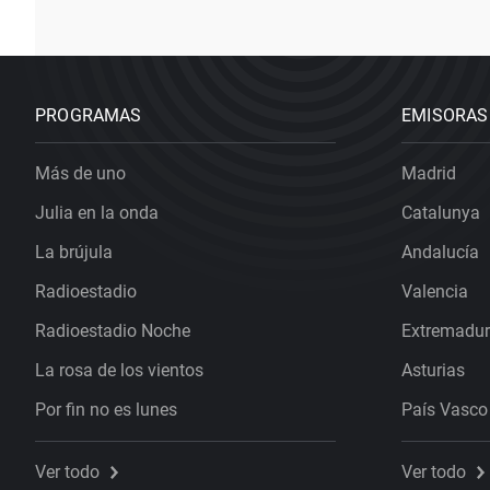
PROGRAMAS
EMISORAS
Más de uno
Madrid
Julia en la onda
Catalunya
La brújula
Andalucía
Radioestadio
Valencia
Radioestadio Noche
Extremadu
La rosa de los vientos
Asturias
Por fin no es lunes
País Vasco
Ver todo
Ver todo