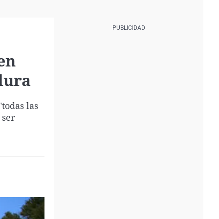
en
dura
todas las
 ser