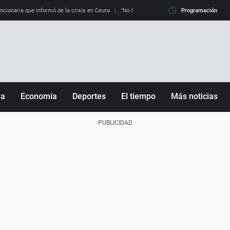
uncionaria que informó de la crisis en Ceuta
"No hay mafias, que no nos engañen": exper
Programación
ña
Economía
Deportes
El tiempo
Más noticias
Fútbol
Sociedad
Baloncesto
Mundo
Tenis
Salud
Motor
Cultura
Ciencia y Tecnología
adrid
Gastronomía
nciana
Medio ambiente