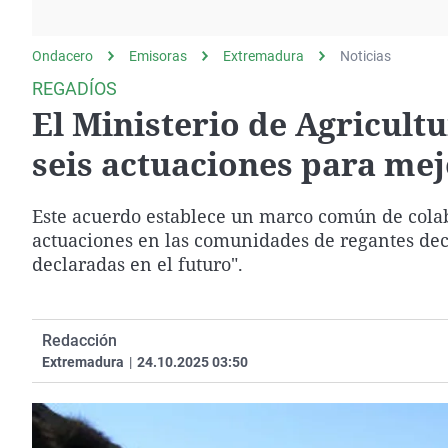
La rosa de los vientos
Caso
Extremadura
Gente viajera
Retornados
Galicia
Ondacero
Emisoras
Extremadura
Noticias
Como el perro y el
Equipo de investigación
La Rioja
REGADÍOS
gato
El Ministerio de Agricultu
Operación Viuda
Navarra
Negra
País Vasco
seis actuaciones para me
Este acuerdo establece un marco común de colabo
actuaciones en las comunidades de regantes dec
declaradas en el futuro".
Redacción
Extremadura
|
24.10.2025 03:50