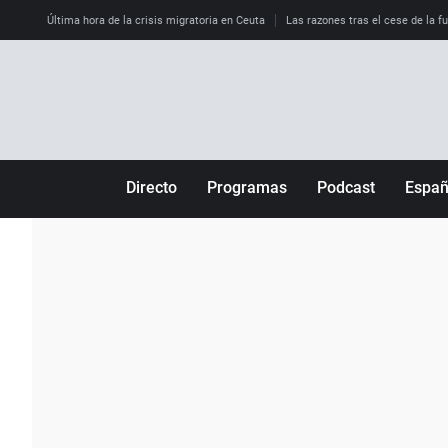
Última hora de la crisis migratoria en Ceuta
Las razones tras el cese de la f
Directo
Programas
Podcast
Espa
Más de uno
Los Perseguidos
Andalucía
Por fin
Malas decisiones
Aragón
Julia en la onda
Expedientes del más allá
Baleares
La brújula
El viaje del Guernica
Cantabria
Radioestadio
Invisibles
Cataluña
Radioestadio noche
Prohibido morirse
Comunidad de M
El colegio invisible
Esto no ha pasado
Comunitat Vale