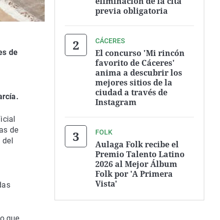
eliminación de la cita
previa obligatoria
CÁCERES
El concurso 'Mi rincón
es de
favorito de Cáceres'
anima a descubrir los
mejores sitios de la
ciudad a través de
rcía.
Instagram
icial
ras de
FOLK
 del
Aulaga Folk recibe el
Premio Talento Latino
2026 al Mejor Álbum
Folk por 'A Primera
Vista'
das
to que