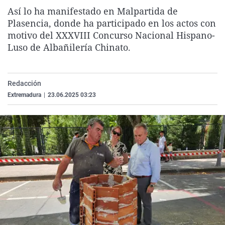
La rosa de los vientos
Caso
Extremadura
Virales
Así lo ha manifestado en Malpartida de
Plasencia, donde ha participado en los actos con
Gente viajera
Retornados
Galicia
Televisión
motivo del XXXVIII Concurso Nacional Hispano-
Como el perro y el gat
Equipo de investigaci
La Rioja
Elecciones
Luso de Albañilería Chinato.
Operación Viuda Negr
Navarra
País Vasco
Redacción
Extremadura
|
23.06.2025 03:23