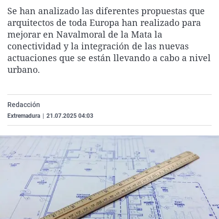
La rosa de los vientos
Caso
Extremadura
Virales
Se han analizado las diferentes propuestas que
arquitectos de toda Europa han realizado para
Gente viajera
Retornados
Galicia
Televisión
mejorar en Navalmoral de la Mata la
Como el perro y el gat
Equipo de investigaci
La Rioja
Elecciones
conectividad y la integración de las nuevas
actuaciones que se están llevando a cabo a nivel
Operación Viuda Negr
Navarra
urbano.
País Vasco
Redacción
Extremadura
|
21.07.2025 04:03