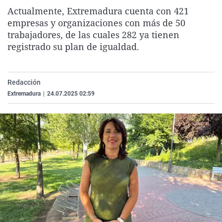
La rosa de los vientos
Caso
Extremadura
Virales
Actualmente, Extremadura cuenta con 421
empresas y organizaciones con más de 50
Gente viajera
Retornados
Galicia
Televisión
trabajadores, de las cuales 282 ya tienen
Como el perro y el gat
Equipo de investigaci
La Rioja
Elecciones
registrado su plan de igualdad.
Operación Viuda Negr
Navarra
País Vasco
Redacción
Extremadura
|
24.07.2025 02:59