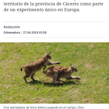
territorio de la provincia de Cáceres como parte
La rosa de los vientos
Caso
Extremadura
Virales
de un experimento único en Europa.
Gente viajera
Retornados
Galicia
Televisión
Como el perro y el gat
Equipo de investigaci
La Rioja
Elecciones
Redacción
Operación Viuda Negr
Navarra
Extremadura
|
27.06.2024 03:58
País Vasco
Dos ejemplares de lince ibérico jugando en el campo | Sinc