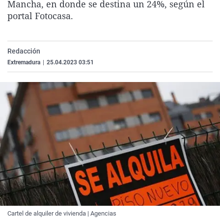
Mancha, en donde se destina un 24%, según el
La rosa de los vientos
Caso
Extremadura
Virales
portal Fotocasa.
Gente viajera
Retornados
Galicia
Televisión
Como el perro y el gat
Equipo de investigaci
La Rioja
Elecciones
Redacción
Operación Viuda Negr
Navarra
Extremadura
|
25.04.2023 03:51
País Vasco
Cartel de alquiler de vivienda | Agencias