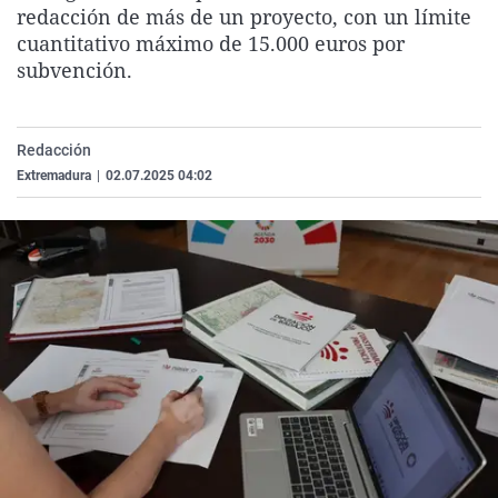
redacción de más de un proyecto, con un límite
La rosa de los vientos
Caso
Extremadura
Virales
cuantitativo máximo de 15.000 euros por
Gente viajera
Retornados
Galicia
Televisión
subvención.
Como el perro y el gat
Equipo de investigaci
La Rioja
Elecciones
Operación Viuda Negr
Navarra
Redacción
País Vasco
Extremadura
|
02.07.2025 04:02