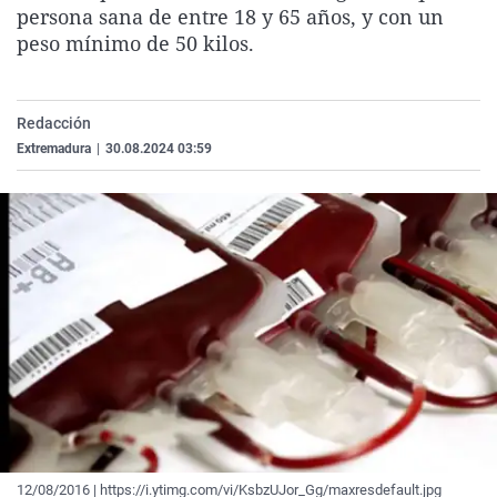
persona sana de entre 18 y 65 años, y con un
La rosa de los vientos
Caso
Extremadura
Virales
peso mínimo de 50 kilos.
Gente viajera
Retornados
Galicia
Televisión
Como el perro y el gat
Equipo de investigaci
La Rioja
Elecciones
Redacción
Operación Viuda Negr
Navarra
Extremadura
|
30.08.2024 03:59
País Vasco
12/08/2016 | https://i.ytimg.com/vi/KsbzUJor_Gg/maxresdefault.jpg