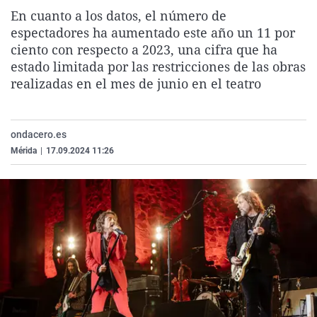
La rosa de los vientos
Caso
Extremadura
Virales
En cuanto a los datos, el número de
espectadores ha aumentado este año un 11 por
Gente viajera
Retornados
Galicia
Televisión
ciento con respecto a 2023, una cifra que ha
Como el perro y el gat
Equipo de investigaci
La Rioja
Elecciones
estado limitada por las restricciones de las obras
realizadas en el mes de junio en el teatro
Operación Viuda Negr
Navarra
País Vasco
ondacero.es
Mérida
|
17.09.2024 11:26