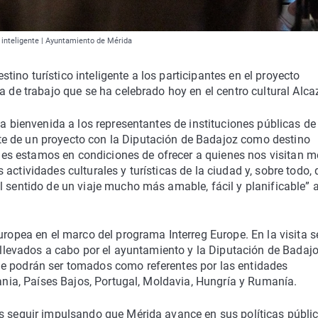
 inteligente | Ayuntamiento de Mérida
no turístico inteligente a los participantes en el proyecto
a de trabajo que se ha celebrado hoy en el centro cultural Alca
la bienvenida a los representantes de instituciones públicas d
e de un proyecto con la Diputación de Badajoz como destino
tales estamos en condiciones de ofrecer a quienes nos visitan m
actividades culturales y turísticas de la ciudad y, sobre todo,
l sentido de un viaje mucho más amable, fácil y planificable”
uropea en el marco del programa Interreg Europe. En la visita s
a llevados a cabo por el ayuntamiento y la Diputación de Badajo
ue podrán ser tomados como referentes por las entidades
uania, Países Bajos, Portugal, Moldavia, Hungría y Rumanía.
es seguir impulsando que Mérida avance en sus políticas públi