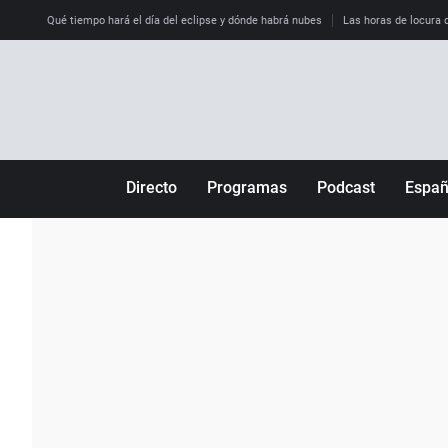
Qué tiempo hará el día del eclipse y dónde habrá nubes
Las horas de locura qu
Directo
Programas
Podcast
Espa
Más de uno
Los Perseguidos
Andalucía
Por fin
Malas decisiones
Aragón
Julia en la onda
Expedientes del más allá
Baleares
La brújula
El viaje del Guernica
Cantabria
Radioestadio
Invisibles
Cataluña
Radioestadio noche
Prohibido morirse
Comunidad de M
El colegio invisible
Esto no ha pasado
Comunitat Vale