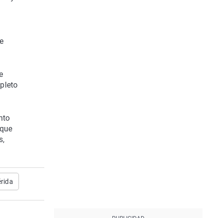
e
e
pleto
nto
 que
s,
rida