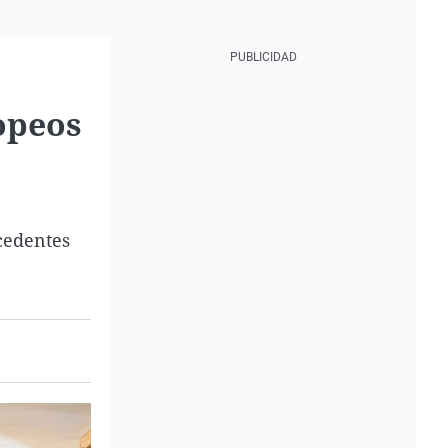
opeos
ocedentes