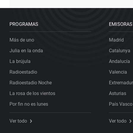
PROGRAMAS
EMISORAS
Más de uno
Madrid
Julia en la onda
Catalunya
La brújula
Andalucía
Radioestadio
Valencia
Radioestadio Noche
Extremadu
La rosa de los vientos
Asturias
Por fin no es lunes
País Vasco
Ver todo
Ver todo