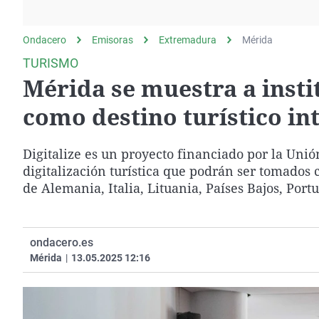
La rosa de los vientos
Caso
Extremadura
Gente viajera
Retornados
Galicia
Ondacero
Emisoras
Extremadura
Mérida
Como el perro y el
Equipo de investigación
La Rioja
TURISMO
gato
Mérida se muestra a insti
Operación Viuda
Navarra
Negra
País Vasco
como destino turístico in
Digitalize es un proyecto financiado por la Unió
digitalización turística que podrán ser tomados 
de Alemania, Italia, Lituania, Países Bajos, Po
ondacero.es
Mérida
|
13.05.2025 12:16