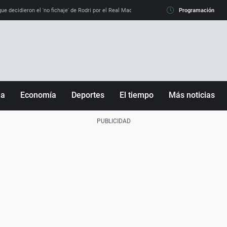
e decidieron el 'no fichaje' de Rodri por el Real Madrid y su 'sí' al Barça
Programación
La llamada de
ña
Economía
Deportes
El tiempo
Más noticias
Fútbol
Sociedad
Baloncesto
Mundo
Tenis
Salud
Motor
Cultura
Ciencia y Tecnología
adrid
Gastronomía
nciana
Medio ambiente