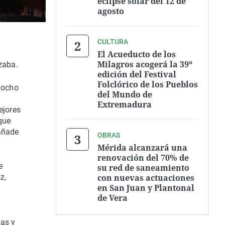
eclipse solar del 12 de
agosto
CULTURA
El Acueducto de los
Milagros acogerá la 39º
zaba.
edición del Festival
Folclórico de los Pueblos
e ocho
del Mundo de
Extremadura
ejores
 que
 añade
OBRAS
Mérida alcanzará una
renovación del 70% de
e
su red de saneamiento
con nuevas actuaciones
z,
en San Juan y Plantonal
de Vera
cas y