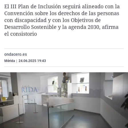
La rosa de los vientos
Caso
Extremadura
Virales
El III Plan de Inclusión seguirá alineado con la
Convención sobre los derechos de las personas
Gente viajera
Retornados
Galicia
Televisión
con discapacidad y con los Objetivos de
Como el perro y el gat
Equipo de investigaci
La Rioja
Elecciones
Desarrollo Sostenible y la agenda 2030, afirma
el consistorio
Operación Viuda Negr
Navarra
País Vasco
ondacero.es
Mérida
|
24.06.2025 19:43