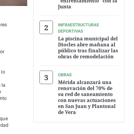
"enfrentamiento" con la
Junta
eres
INFRAESTRUCTURAS
DEPORTIVAS
La piscina municipal del
Diocles abre mañana al
público tras finalizar las
or
obras de remodelación
 lo
OBRAS
Mérida alcanzará una
 la
renovación del 70% de
e
su red de saneamiento
ento
con nuevas actuaciones
en San Juan y Plantonal
de Vera
 que
udad