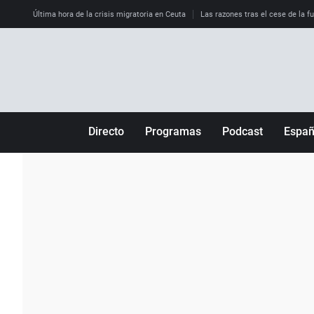
Última hora de la crisis migratoria en Ceuta
Las razones tras el cese de la f
Directo
Programas
Podcast
Espa
Más de uno
Los Perseguidos
Andalucía
Por fin
Malas decisiones
Aragón
Julia en la onda
Expedientes del más allá
Baleares
La brújula
El viaje del Guernica
Cantabria
Radioestadio
Invisibles
Cataluña
Radioestadio noche
Prohibido morirse
Comunidad de M
El colegio invisible
Esto no ha pasado
Comunitat Vale