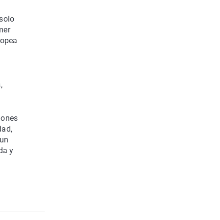
solo
mer
ropea
,
iones
dad,
 un
da y