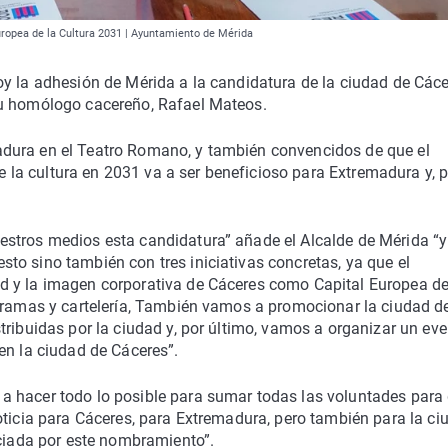
uropea de la Cultura 2031 | Ayuntamiento de Mérida
oy la adhesión de Mérida a la candidatura de la ciudad de Các
su homólogo cacereño, Rafael Mateos.
dura en el Teatro Romano, y también convencidos de que el
a cultura en 2031 va a ser beneficioso para Extremadura y, p
stros medios esta candidatura” añade el Alcalde de Mérida “y
o sino también con tres iniciativas concretas, ya que el
d y la imagen corporativa de Cáceres como Capital Europea de
ogramas y cartelería, También vamos a promocionar la ciudad d
tribuidas por la ciudad y, por último, vamos a organizar un ev
en la ciudad de Cáceres”.
a hacer todo lo posible para sumar todas las voluntades para
oticia para Cáceres, para Extremadura, pero también para la ci
iciada por este nombramiento”.