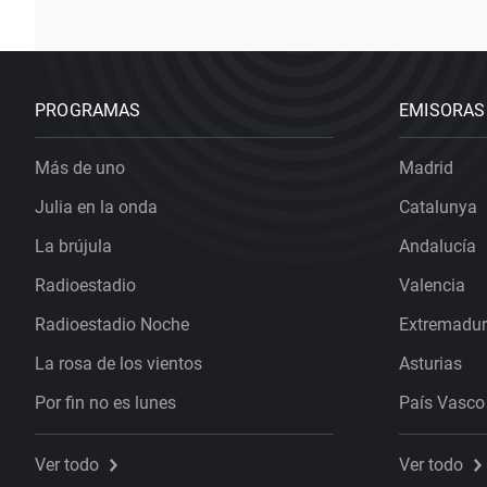
PROGRAMAS
EMISORAS
Más de uno
Madrid
Julia en la onda
Catalunya
La brújula
Andalucía
Radioestadio
Valencia
Radioestadio Noche
Extremadu
La rosa de los vientos
Asturias
Por fin no es lunes
País Vasco
Ver todo
Ver todo