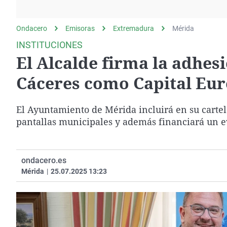
La rosa de los vientos
Caso
Extremadura
Gente viajera
Retornados
Galicia
Ondacero
Emisoras
Extremadura
Mérida
Como el perro y el
Equipo de investigación
La Rioja
INSTITUCIONES
gato
El Alcalde firma la adhes
Operación Viuda
Navarra
Negra
País Vasco
Cáceres como Capital Eur
El Ayuntamiento de Mérida incluirá en su cartel
pantallas municipales y además financiará un e
ondacero.es
Mérida
|
25.07.2025 13:23