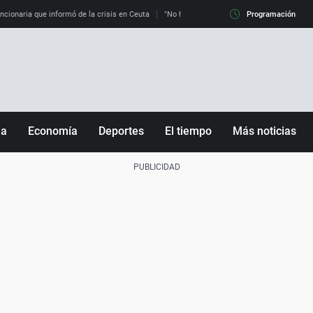
uncionaria que informó de la crisis en Ceuta
"No hay mafias, que no nos engañen": exper
Programación
ña
Economía
Deportes
El tiempo
Más noticias
Fútbol
Sociedad
Baloncesto
Mundo
Tenis
Salud
Motor
Cultura
Ciencia y Tecnología
adrid
Gastronomía
nciana
Medio ambiente