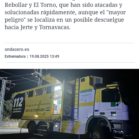
Rebollar y El Torno, que han sido atacadas y
La rosa de los vientos
Caso
Extremadura
Virales
solucionadas rápidamente, aunque el "mayor
Gente viajera
Retornados
Galicia
Televisión
peligro" se localiza en un posible descuelgue
hacia Jerte y Tornavacas.
Como el perro y el gat
Equipo de investigaci
La Rioja
Elecciones
Operación Viuda Negr
Navarra
País Vasco
ondacero.es
Extremadura
|
19.08.2025 13:49